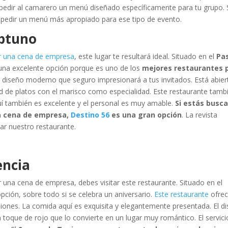
edir al camarero un menú diseñado específicamente para tu grupo. 
 pedir un menú más apropiado para ese tipo de evento.
eptuno
ar una cena de empresa
, este lugar te resultará ideal. Situado en el
Pa
 una excelente opción porque es uno de los
mejores restaurantes 
un diseño moderno que seguro impresionará a tus invitados. Está abier
ad de platos con el marisco como especialidad. Este restaurante tamb
aquí también es excelente y el personal es muy amable.
Si estás busc
na cena de empresa,
Destino 56
es una gran opción
. La revista
ar nuestro restaurante.
encia
 una cena de empresa, debes visitar este restaurante. Situado en el
opción, sobre todo si se celebra un aniversario.
Este restaurante
ofrec
iones. La comida aquí es exquisita y elegantemente presentada. El d
n toque de rojo que lo convierte en un lugar muy romántico. El servici