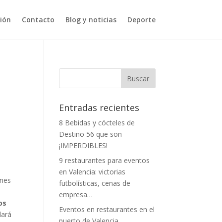
ción
Contacto
Blog y noticias
Deporte
Entradas recientes
8 Bebidas y cócteles de
Destino 56 que son
¡IMPERDIBLES!
9 restaurantes para eventos
en Valencia: victorias
ones
futbolísticas, cenas de
empresa…
os
Eventos en restaurantes en el
dará
puerto de Valencia