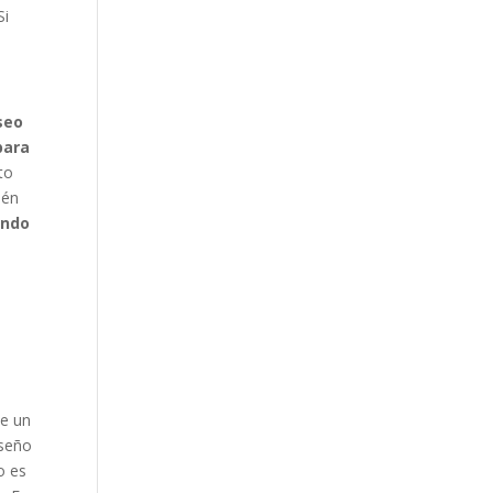
Si
seo
para
to
ién
ando
e un
iseño
o es