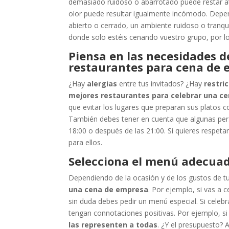
demasiado ruidoso o abarrotado puede restar ate
olor puede resultar igualmente incómodo. Depen
abierto o cerrado, un ambiente ruidoso o tranq
donde solo estéis cenando vuestro grupo, por l
Piensa en las necesidades d
restaurantes para cena de
¿Hay
alergias
entre tus invitados? ¿Hay
restri
mejores restaurantes para celebrar una c
que evitar los lugares que preparan sus platos 
También debes tener en cuenta que algunas per
18:00 o después de las 21:00. Si quieres respet
para ellos.
Selecciona el menú adecua
Dependiendo de la ocasión y de los gustos de t
una cena de empresa
. Por ejemplo, si vas a
sin duda debes pedir un menú especial. Si celeb
tengan connotaciones positivas. Por ejemplo, si t
las representen a todas
. ¿Y el presupuesto?