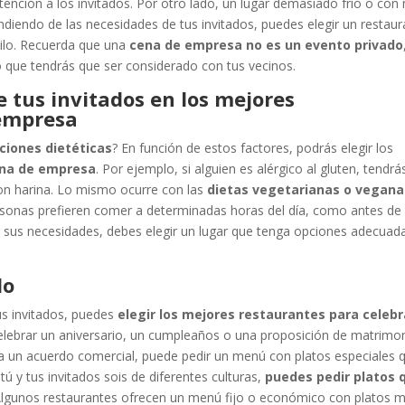
nción a los invitados. Por otro lado, un lugar demasiado frío o con
diendo de las necesidades de tus invitados, puedes elegir un restaur
uilo. Recuerda que una
cena de empresa no es un evento privado
o que tendrás que ser considerado con tus vecinos.
e tus invitados en los mejores
 empresa
cciones dietéticas
? En función de estos factores, podrás elegir los
ena de empresa
. Por ejemplo, si alguien es alérgico al gluten, tendrá
con harina. Lo mismo ocurre con las
dietas vegetarianas o vegana
sonas prefieren comer a determinadas horas del día, como antes de 
ar sus necesidades, debes elegir un lugar que tenga opciones adecuad
do
us invitados, puedes
elegir los mejores restaurantes para celebr
 celebrar un aniversario, un cumpleaños o una proposición de matrimo
ra un acuerdo comercial, puede pedir un menú con platos especiales 
ú y tus invitados sois de diferentes culturas,
puedes pedir platos 
 Algunos restaurantes ofrecen un menú fijo o económico con platos 