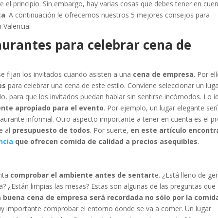
 el principio. Sin embargo, hay varias cosas que debes tener en cuen
ta
. A continuación le ofrecemos nuestros 5 mejores consejos para
Valencia:
aurantes para celebrar cena de
e fijan los invitados cuando asisten a una
cena de empresa
. Por el
es
para celebrar una cena de este estilo. Conviene seleccionar un lug
, para que los invitados puedan hablar sin sentirse incómodos. Lo i
nte apropiado para el evento
. Por ejemplo, un lugar elegante ser
urante informal. Otro aspecto importante a tener en cuenta es el pr
e al
presupuesto de todos
. Por suerte,
en este artículo encontr
ncia
que ofrecen comida de calidad a precios asequibles
.
nta
comprobar el ambiente antes de sentart
e. ¿Está lleno de ge
? ¿Están limpias las mesas? Estas son algunas de las preguntas que
a
buena cena de empresa será recordada no sólo por la comid
uy importante comprobar el entorno donde se va a comer. Un lugar