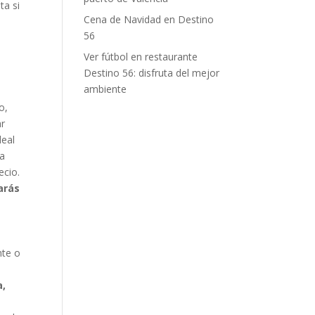
ta si
Cena de Navidad en Destino
56
Ver fútbol en restaurante
Destino 56: disfruta del mejor
ambiente
lo,
ar
deal
ía
ecio.
arás
nte o
a,