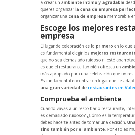
a crear un a
mbiente íntimo y agradable
desde
quieres organizar l
a cena de empresa perfec
organizar una
cena de empresa
memorable en 
Escoge los mejores rest
empresa
El lugar de celebración es lo
primero
en lo que s
es fundamental elegir los
mejores restaurant
que no sea demasiado ruidoso ni esté abarrotado
es que el restaurante también ofrezca un
ambie
más apropiado para una celebración que un resta
Es fundamental encontrar un lugar que se adapt
una gran variedad de
restaurantes en Vale
Comprueba el ambiente
Cuando vayas a un resto bar o restaurante, inte
es demasiado ruidoso? ¿Cómo es la temperatura
debes hacerte antes de tomar una decisión.
Un
sino también por el ambiente
. Por eso es m