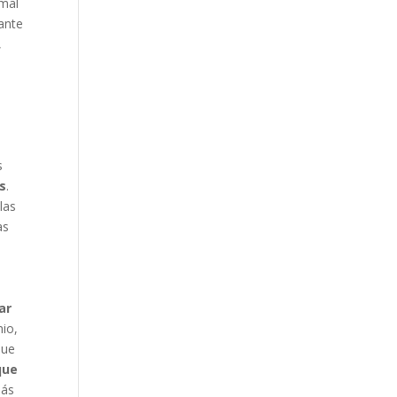
 mal
ante
,
s
s
.
las
as
ar
nio,
que
que
más