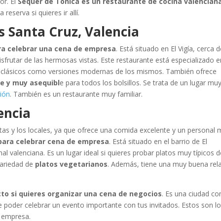
or. El
Sequer de Tonica es un restaurante de cocina valencian
eserva si quieres ir allí.
 Santa Cruz, Valencia
ra celebrar una cena de empresa
. Está situado en El Vigía, cerca d
disfrutar de las hermosas vistas. Este restaurante está especializado 
os clásicos como versiones modernas de los mismos. También ofrece
e y muy asequibl
e para todos los bolsillos. Se trata de un lugar mu
ción
. También es un restaurante muy familiar.
encia
stas y los locales, ya que ofrece una comida excelente y un personal
para celebrar cena de empresa
. Está situado en el barrio de El
al valenciana. Es un lugar ideal si quieres probar platos muy típicos d
ariedad de
platos vegetarianos
. Además, tiene una muy buena rel
cto si quieres organizar una cena de negocios
. Es una ciudad co
 poder celebrar un evento importante con tus invitados. Estos son l
e empresa.