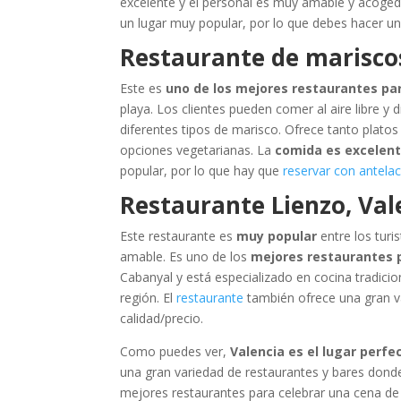
excelente y el personal es muy amable y acoged
un lugar muy popular, por lo que debes hacer una r
Restaurante de mariscos
Este es
uno de los mejores restaurantes pa
playa. Los clientes pueden comer al aire libre y 
diferentes tipos de marisco. Ofrece tanto plat
opciones vegetarianas. La
comida es excelent
popular, por lo que hay que
reservar con antela
Restaurante Lienzo, Val
Este restaurante es
muy popular
entre los turi
amable. Es uno de los
mejores restaurantes 
Cabanyal y está especializado en cocina tradicion
región. El
restaurante
también ofrece una gran v
calidad/precio.
Como puedes ver,
Valencia es el lugar perfe
una gran variedad de restaurantes y bares donde
mejores restaurantes para celebrar una cena d